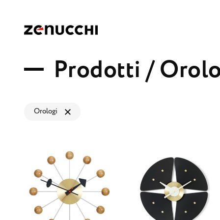
Zenucchi Design Code
P
r
o
d
o
t
t
i
/
O
r
o
l
Orologi