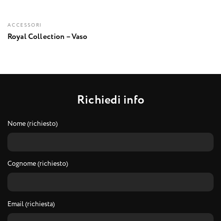
ACCESSORI
Royal Collection – Vaso
R
i
c
h
i
e
d
i
i
n
f
o
Nome (richiesto)
Cognome (richiesto)
Email (richiesta)