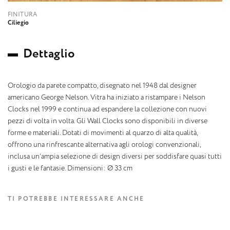
FINITURA
Ciliegio
D
e
t
t
a
g
l
i
o
Orologio da parete compatto, disegnato nel 1948 dal designer
americano George Nelson. Vitra ha iniziato a ristampare i Nelson
Clocks nel 1999 e continua ad espandere la collezione con nuovi
pezzi di volta in volta.‎ Gli Wall Clocks sono disponibili in diverse
forme e materiali.‎ Dotati di movimenti al quarzo di alta qualità,
offrono una rinfrescante alternativa agli orologi convenzionali,
inclusa un’ampia selezione di design diversi per soddisfare quasi tutti
i gusti e le fantasie.‎ Dimensioni: Ø 33 cm
TI POTREBBE INTERESSARE ANCHE