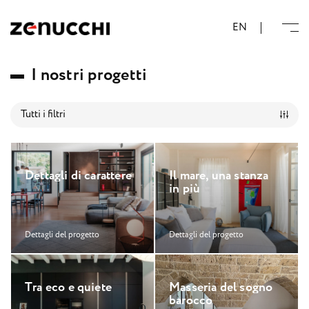
Zenucchi Design Code
EN
I
n
o
s
t
r
i
p
r
o
g
e
t
t
i
Tutti i filtri
D
e
t
t
a
g
l
i
d
i
c
a
r
a
t
t
e
r
e
I
l
m
a
r
e
,
u
n
a
s
t
a
n
z
a
i
n
p
i
ù
Dettagli del progetto
Dettagli del progetto
T
r
a
e
c
o
e
q
u
i
e
t
e
M
a
s
s
e
r
i
a
d
e
l
s
o
g
n
o
b
a
r
o
c
c
o