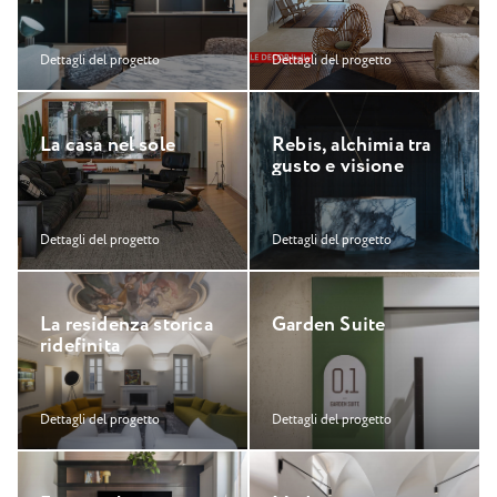
Dettagli del progetto
Dettagli del progetto
L
a
c
a
s
a
n
e
l
s
o
l
e
R
e
b
i
s
,
a
l
c
h
i
m
i
a
t
r
a
g
u
s
t
o
e
v
i
s
i
o
n
e
Dettagli del progetto
Dettagli del progetto
L
a
r
e
s
i
d
e
n
z
a
s
t
o
r
i
c
a
G
a
r
d
e
n
S
u
i
t
e
r
i
d
e
f
i
n
i
t
a
Dettagli del progetto
Dettagli del progetto