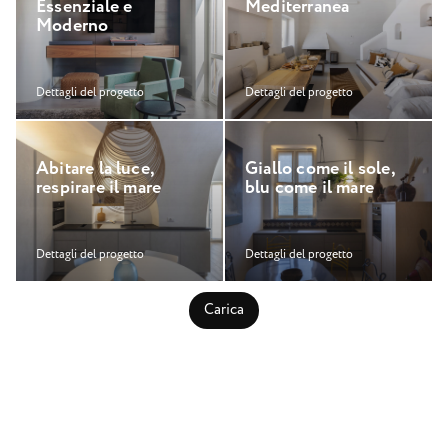
E
s
s
e
n
z
i
a
l
e
e
M
e
d
i
t
e
r
r
a
n
e
a
M
o
d
e
r
n
o
Dettagli del progetto
Dettagli del progetto
A
b
i
t
a
r
e
l
a
l
u
c
e
,
G
i
a
l
l
o
c
o
m
e
i
l
s
o
l
e
,
r
e
s
p
i
r
a
r
e
i
l
m
a
r
e
b
l
u
c
o
m
e
i
l
m
a
r
e
Dettagli del progetto
Dettagli del progetto
Carica