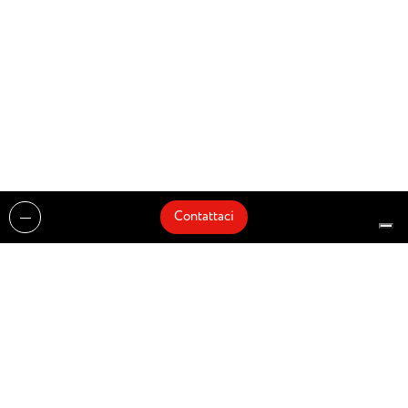
Contattaci
Realizzazioni
Cataloghi
Architetti e Interior Designer
Brands
Partnership
Artisti
Quick Delivery
Architetti
Chi siamo
News
Dove siamo
Contattaci
Prodotti
Design partner of