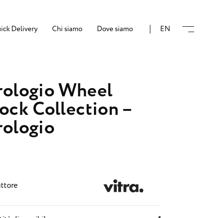
ick Delivery
Chi siamo
Dove siamo
EN
ologio Wheel
ock Collection –
ologio
ttore