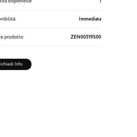
ità disponibile
1
nibilità
Immediata
e prodotto
ZEN00519S00
ichiedi Info