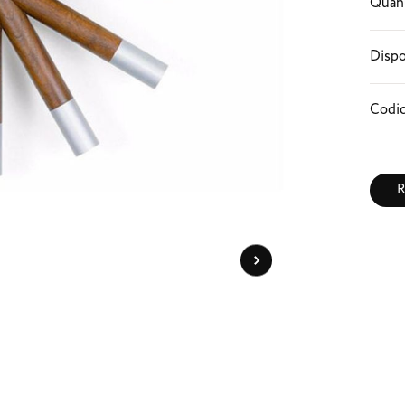
Quant
Dispo
Codic
R