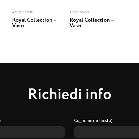
ACCESSORI
ACCESSORI
Royal Collection –
Royal Collection –
Vaso
Vaso
R
i
c
h
i
e
d
i
i
n
f
o
)
Cognome (richiesto)