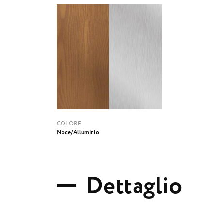
COLORE
Noce/Alluminio
D
e
t
t
a
g
l
i
o