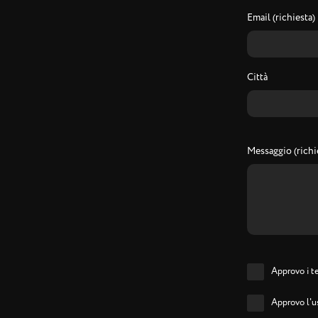
Email (richiesta)
Città
Messaggio (richi
Approvo i te
Approvo l'us