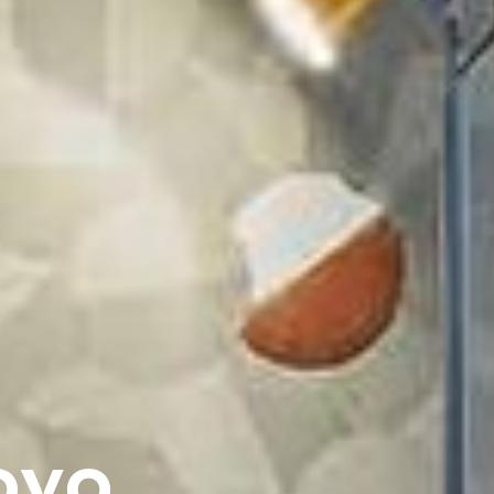
o
v
o