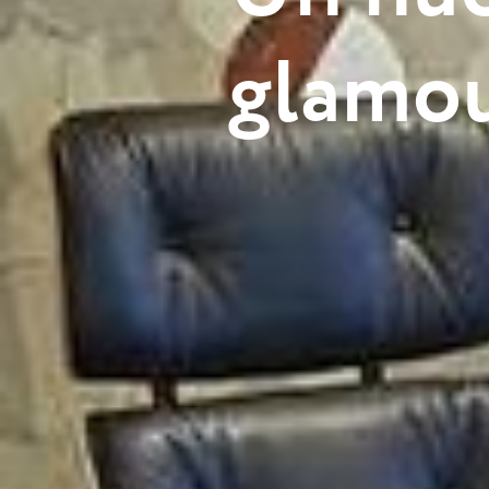
g
l
a
m
o