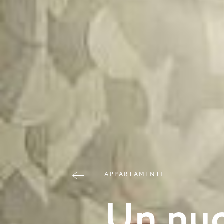
A
P
P
A
R
T
A
M
E
N
T
I
U
n
n
u