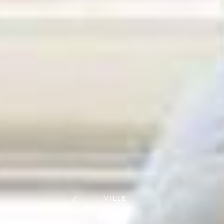
V
I
L
L
E