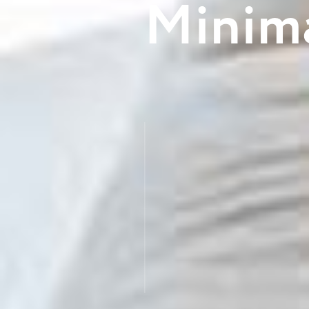
M
i
n
i
m