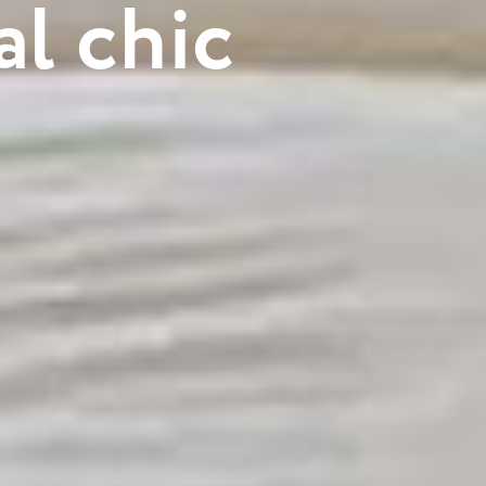
a
l
c
h
i
c