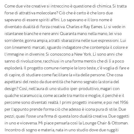
Come due vite creative si intreccino è questione di chimica. Si tratta
forse di attrattiva molecolare? Ciò che è certo è che loro due
sapevano di essere spiriti affini. Lo sapevano e il loro nome è
diventato dualità di forza creativa. Charles e Ray Eames. Li si vede in
istantanee bianche e nere anni Quaranta mano nella mano, lei viso
sorridente, gonna ampia, a tratti sbarazzina nelle sue espressioni. Lui
con lineamenti marcati, sguardo indagatore che contempla il colore e
l’immagine in divenire. Si conoscono a New York. Lì sono anni che
sanno di rivoluzione, racchiusi in una forma mentis che di lì a poco
esploderà. Il progetto comune riempie le loro teste, c’è voglia di fare e
di capire, di studiare come facilitare la vita delle persone. Che cosa
aspettarsi del resto da due entità che hanno segnato la storia del
design? Così, nell’aura di uno studio iper-produttivo, magari con
qualche scaramuccia, come accade tra marito e moglie, il perché e il
percome sono diventati realtà. I primi progetti insieme, e poi nel 1956
per l’appunto prende forma ciò che adesso è icona pura di stile. Due
pezzi, quasi fosse una firma di questa loro dualità creativa. Due oggetti
in uno e viceversa. Mi piace pensarla così la Lounge Chair & Ottoman.
Incontro di sogno e materia, nata in uno studio dove due ruggiti