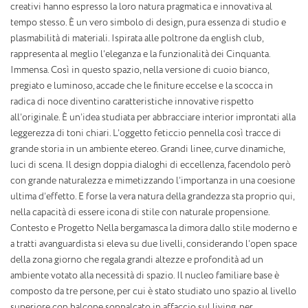
creativi hanno espresso la loro natura pragmatica e innovativa al
tempo stesso. È un vero simbolo di design, pura essenza di studio e
plasmabilità di materiali. Ispirata alle poltrone da english club,
rappresenta al meglio l’eleganza e la funzionalità dei Cinquanta.
Immensa. Così in questo spazio, nella versione di cuoio bianco,
pregiato e luminoso, accade che le finiture eccelse e la scocca in
radica di noce diventino caratteristiche innovative rispetto
all’originale. È un’idea studiata per abbracciare interior improntati alla
leggerezza di toni chiari. L’oggetto feticcio pennella così tracce di
grande storia in un ambiente etereo. Grandi linee, curve dinamiche,
luci di scena. Il design doppia dialoghi di eccellenza, facendolo però
con grande naturalezza e mimetizzando l’importanza in una coesione
ultima d’effetto. E forse la vera natura della grandezza sta proprio qui,
nella capacità di essere icona di stile con naturale propensione.
Contesto e Progetto Nella bergamasca la dimora dallo stile moderno e
a tratti avanguardista si eleva su due livelli, considerando l’open space
della zona giorno che regala grandi altezze e profondità ad un
ambiente votato alla necessità di spazio. Il nucleo familiare base è
composto da tre persone, per cui è stato studiato uno spazio al livello
superiore con balcone soppalcato in affaccio sul living, per