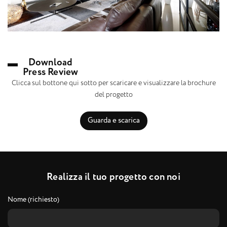
Download
Press Review
Clicca sul bottone qui sotto per scaricare e visualizzare la brochure
del progetto
Guarda e scarica
R
e
a
l
i
z
z
a
i
l
t
u
o
p
r
o
g
e
t
t
o
c
o
n
n
o
i
Nome (richiesto)