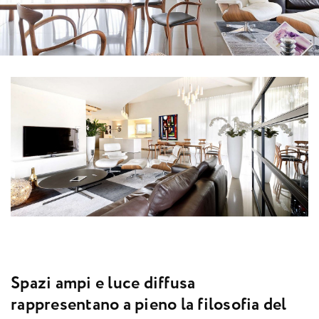
S
p
a
z
i
a
m
p
i
e
l
u
c
e
d
i
f
f
u
s
a
r
a
p
p
r
e
s
e
n
t
a
n
o
a
p
i
e
n
o
l
a
f
i
l
o
s
o
f
i
a
d
e
l