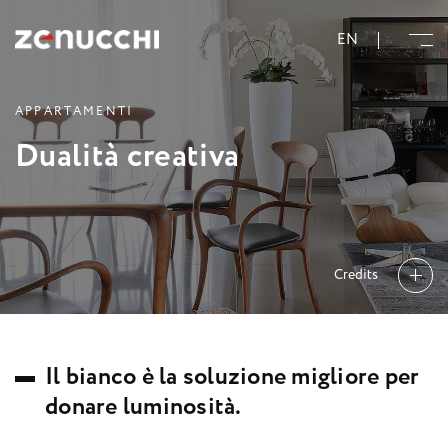
Zenucchi Design Code
EN
A
P
P
A
R
T
A
M
E
N
T
I
D
u
a
l
i
t
à
c
r
e
a
t
i
v
a
Credits
I
l
b
i
a
n
c
o
è
l
a
s
o
l
u
z
i
o
n
e
m
i
g
l
i
o
r
e
p
e
r
d
o
n
a
r
e
l
u
m
i
n
o
s
i
t
à
.