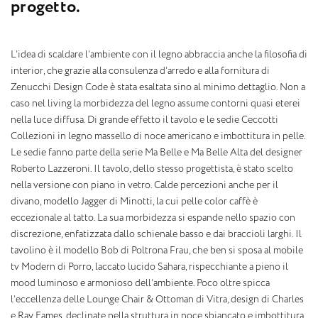
p
r
o
g
e
t
t
o
.
L’idea di scaldare l’ambiente con il legno abbraccia anche la filosofia di
interior, che grazie alla consulenza d’arredo e alla fornitura di
Zenucchi Design Code è stata esaltata sino al minimo dettaglio. Non a
caso nel living la morbidezza del legno assume contorni quasi eterei
nella luce diffusa. Di grande effetto il tavolo e le sedie Ceccotti
Collezioni in legno massello di noce americano e imbottitura in pelle.
Le sedie fanno parte della serie Ma Belle e Ma Belle Alta del designer
Roberto Lazzeroni. Il tavolo, dello stesso progettista, è stato scelto
nella versione con piano in vetro. Calde percezioni anche per il
divano, modello Jagger di Minotti, la cui pelle color caffè è
eccezionale al tatto. La sua morbidezza si espande nello spazio con
discrezione, enfatizzata dallo schienale basso e dai braccioli larghi. Il
tavolino è il modello Bob di Poltrona Frau, che ben si sposa al mobile
tv Modern di Porro, laccato lucido Sahara, rispecchiante a pieno il
mood luminoso e armonioso dell’ambiente. Poco oltre spicca
l’eccellenza delle Lounge Chair & Ottoman di Vitra, design di Charles
e Ray Eames, declinate nella struttura in noce sbiancato e imbottitura