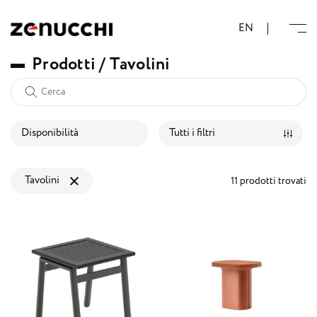
Zenucchi Design Code
EN
P
r
o
d
o
t
t
i
/
T
a
v
o
l
i
n
i
Disponibilità
Tutti i filtri
Tavolini
11 prodotti trovati