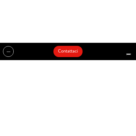
Contattaci
Realizzazioni
Cataloghi
Architetti e Interior Designer
Brands
Partnership
Artisti
Quick Delivery
Architetti
Chi siamo
News
Dove siamo
Contattaci
Prodotti
Design partner of
© Zenucchi Design Code – P.IVA 03527160166 –
Privacy Policy
–
Cookie Policy