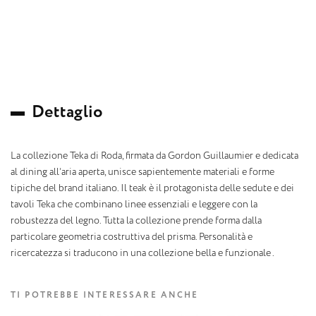
D
e
t
t
a
g
l
i
o
La collezione Teka di Roda, firmata da Gordon Guillaumier e dedicata
al dining all’aria aperta, unisce sapientemente materiali e forme
tipiche del brand italiano. Il teak è il protagonista delle sedute e dei
tavoli Teka che combinano linee essenziali e leggere con la
robustezza del legno. Tutta la collezione prende forma dalla
particolare geometria costruttiva del prisma. Personalità e
ricercatezza si traducono in una collezione bella e funzionale .
TI POTREBBE INTERESSARE ANCHE