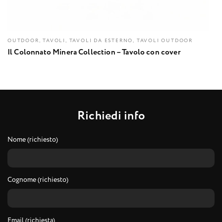
OUTDOOR, TAVOLI, TAVOLI DA ESTERNO, TAVOLI OUTDOOR
Il Colonnato Minera Collection – Tavolo con cover
R
i
c
h
i
e
d
i
i
n
f
o
Nome (richiesto)
Cognome (richiesto)
Email (richiesta)