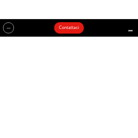
Contattaci
Realizzazioni
Cataloghi
Architetti e Interior Designer
Brands
Partnership
Artisti
Quick Delivery
Architetti
Chi siamo
News
Dove siamo
Contattaci
Prodotti
Design partner of
© Zenucchi Design Code – P.IVA 03527160166 –
Privacy Policy
–
Cookie Policy