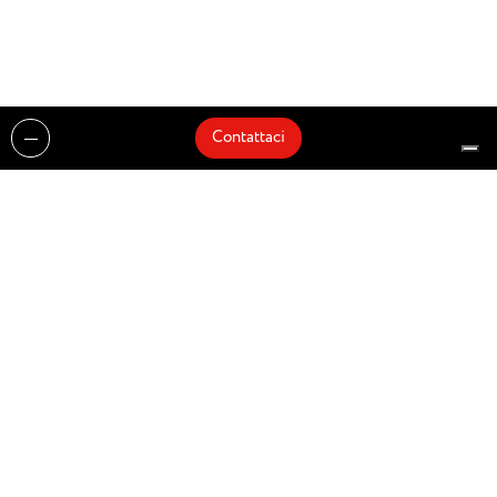
Contattaci
Realizzazioni
Cataloghi
Architetti e Interior Designer
Brands
Partnership
Artisti
Quick Delivery
Architetti
Chi siamo
News
Dove siamo
Contattaci
Prodotti
Design partner of
© Zenucchi Design Code – P.IVA 03527160166 –
Privacy Policy
–
Cookie Policy