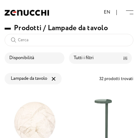
Zenucchi Design Code
EN
P
r
o
d
o
t
t
i
/
L
a
m
p
a
d
e
d
a
t
a
v
o
l
o
Disponibilità
Tutti i filtri
Lampade da tavolo
32 prodotti trovati