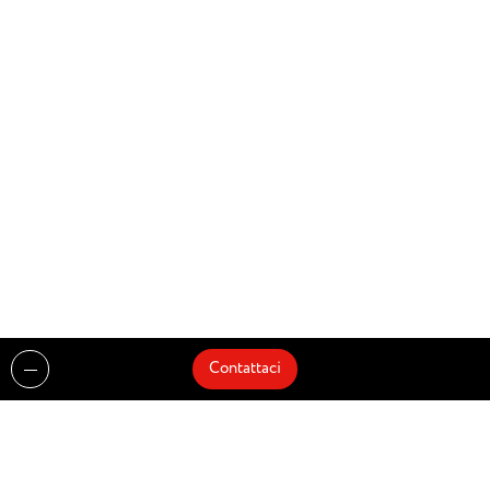
Contattaci
Realizzazioni
Cataloghi
Architetti e Interior Designer
Brands
Partnership
Artisti
Quick Delivery
Architetti