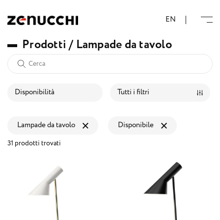
Zenucchi Design Code
EN
P
r
o
d
o
t
t
i
/
L
a
m
p
a
d
e
d
a
t
a
v
o
l
o
Disponibilità
Tutti i filtri
Lampade da tavolo
Disponibile
31 prodotti trovati