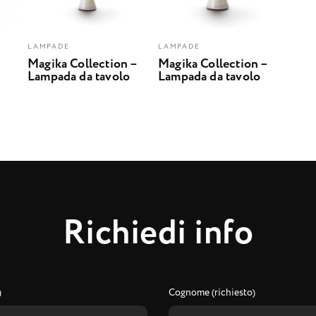
LAMPADE
LAMPADE
Magika Collection –
Magika Collection –
Lampada da tavolo
Lampada da tavolo
R
i
c
h
i
e
d
i
i
n
f
o
)
Cognome (richiesto)