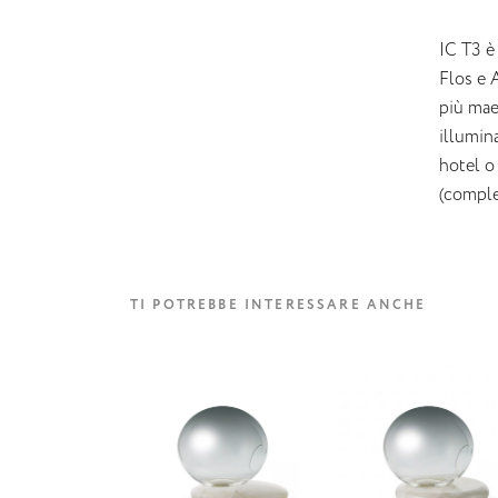
IC T3 è
Flos e 
più mae
illumin
hotel o 
(comple
TI POTREBBE INTERESSARE ANCHE