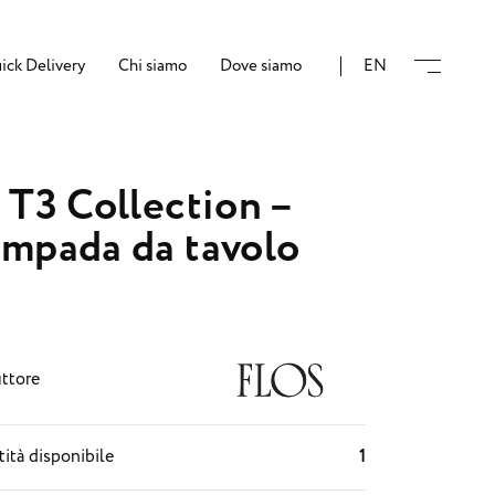
ick Delivery
Chi siamo
Dove siamo
EN
 T3 Collection –
mpada da tavolo
ttore
ità disponibile
1