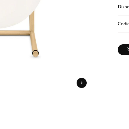
Dispo
Codic
R