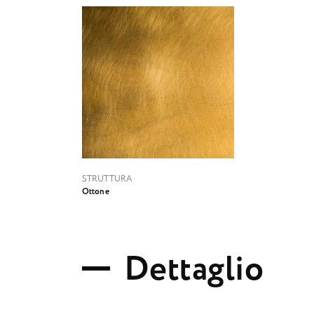
STRUTTURA
Ottone
D
e
t
t
a
g
l
i
o