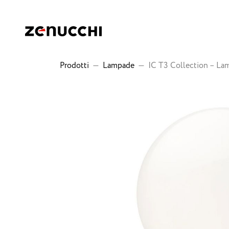
Zenucchi Design Code
Prodotti
—
Lampade
—
IC T3 Collection – La