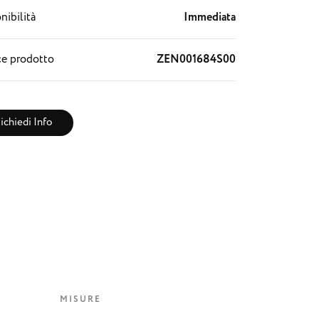
nibilità
Immediata
e prodotto
ZEN001684S00
ichiedi Info
MISURE