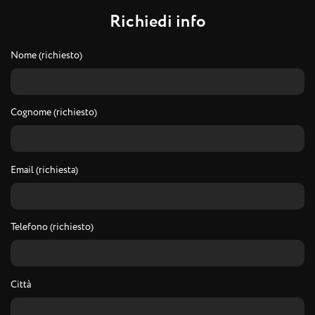
R
i
c
h
i
e
d
i
i
n
f
o
Nome (richiesto)
Cognome (richiesto)
Email (richiesta)
Telefono (richiesto)
Città