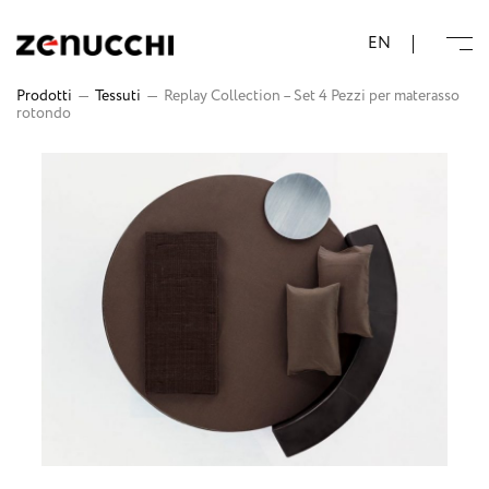
Zenucchi Design Code
EN
Prodotti
—
Tessuti
—
Replay Collection – Set 4 Pezzi per materasso
rotondo