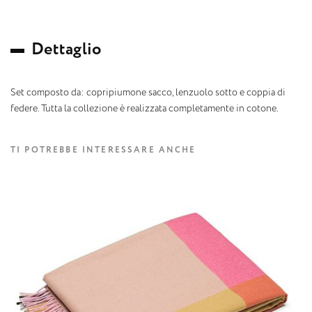
D
e
t
t
a
g
l
i
o
Set composto da: copripiumone sacco, lenzuolo sotto e coppia di
federe. Tutta la collezione è realizzata completamente in cotone.
TI POTREBBE INTERESSARE ANCHE