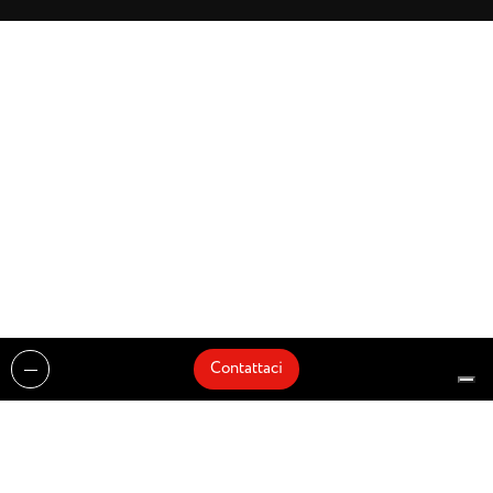
Contattaci
Realizzazioni
Cataloghi
Architetti e Interior Designer
Brands
Partnership
Artisti
Quick Delivery
Architetti