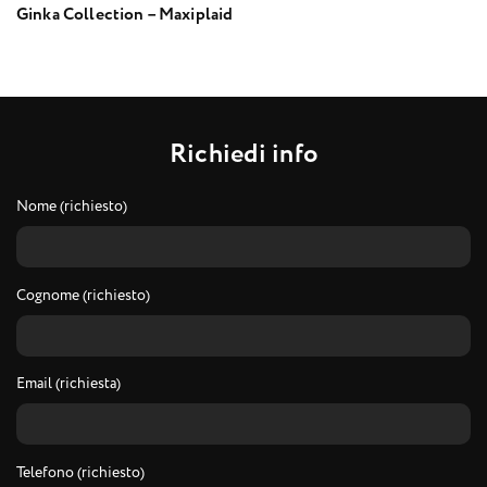
Ginka Collection – Maxiplaid
R
i
c
h
i
e
d
i
i
n
f
o
Nome (richiesto)
Cognome (richiesto)
Email (richiesta)
Telefono (richiesto)