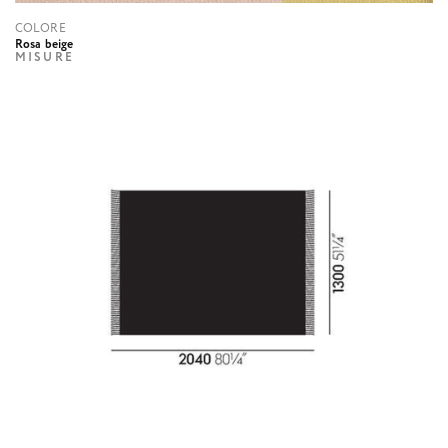
COLORE
Rosa beige
MISURE