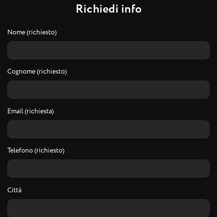
R
i
c
h
i
e
d
i
i
n
f
o
Nome (richiesto)
Cognome (richiesto)
Email (richiesta)
Telefono (richiesto)
Città