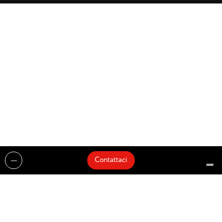
Contattaci
Realizzazioni
Cataloghi
Architetti e Interior Designer
Brands
Partnership
Artisti
Quick Delivery
Architetti
Chi siamo
News