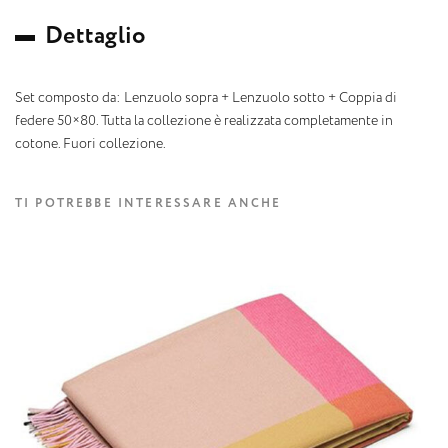
D
e
t
t
a
g
l
i
o
Set composto da: Lenzuolo sopra + Lenzuolo sotto + Coppia di
federe 50×80. Tutta la collezione è realizzata completamente in
cotone. Fuori collezione.
TI POTREBBE INTERESSARE ANCHE