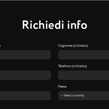
R
i
c
h
i
e
d
i
i
n
f
o
)
Cognome (richiesto)
Telefono (richiesto)
Paese