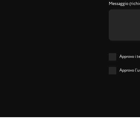
Messaggio (richi
Approvo i te
Approvo l'us