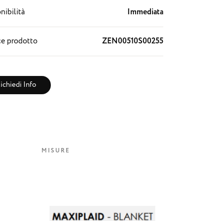
nibilità
Immediata
e prodotto
ZEN00510S00255
ichiedi Info
MISURE