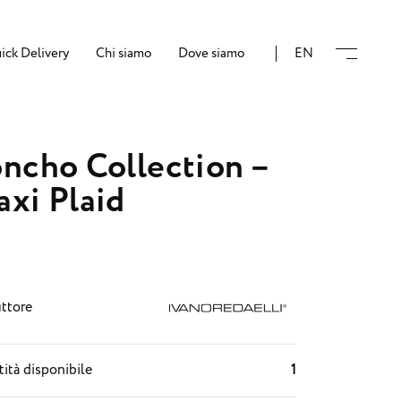
ick Delivery
Chi siamo
Dove siamo
EN
ncho Collection –
xi Plaid
ttore
ità disponibile
1