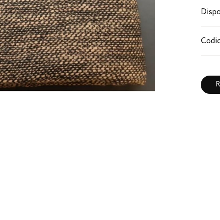
Dispo
Codic
R