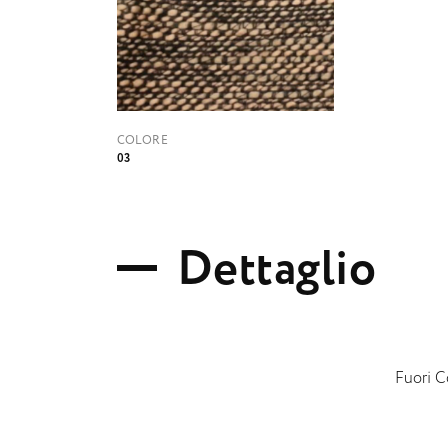
COLORE
03
D
e
t
t
a
g
l
i
o
Fuori C