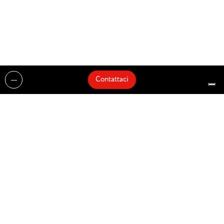
Contattaci
Realizzazioni
Cataloghi
Architetti e Interior Designer
Brands
Partnership
Artisti
Quick Delivery
Architetti
Chi siamo
News
Dove siamo
Contattaci
Prodotti
Design partner of
© Zenucchi Design Code – P.IVA 03527160166 –
Privacy Policy
–
Cookie Policy