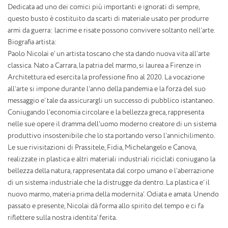
Dedicata ad uno dei comici più importanti e ignorati di sempre,
questo busto è costituito da scarti di materiale usato per produrre
armi da guerra: lacrime e risate possono convivere soltanto nell’arte.
Biografia artista:
Paolo Nicolai e’ un artista toscano che sta dando nuova vita all’arte
classica. Nato a Carrara, la patria del marmo, si laurea a Firenze in
Architettura ed esercita la professione fino al 2020. La vocazione
all’arte si impone durante l’anno della pandemia e la forza del suo
messaggio e’ tale da assicurargli un successo di pubblico istantaneo.
Coniugando l’economia circolare e la bellezza greca, rappresenta
nelle sue opere il dramma dell’uomo moderno creatore di un sistema
produttivo insostenibile che lo sta portando verso l’annichilimento.
Le sue rivisitazioni di Prassitele, Fidia, Michelangelo e Canova,
realizzate in plastica e altri materiali industriali riciclati coniugano la
bellezza della natura, rappresentata dal corpo umano e l’aberrazione
di un sistema industriale che la distrugge da dentro. La plastica e’ il
nuovo marmo, materia prima della modernita’. Odiata e amata. Unendo
passato e presente, Nicolai dà forma allo spirito del tempo e ci fa
riflettere sulla nostra identita’ ferita.