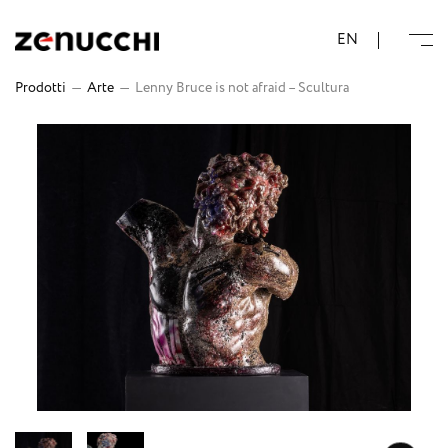
Zenucchi Design Code
EN
Prodotti
—
Arte
—
Lenny Bruce is not afraid – Scultura