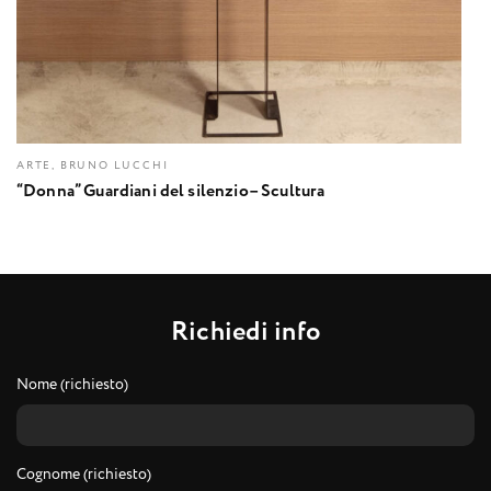
ARTE, BRUNO LUCCHI
“Donna” Guardiani del silenzio– Scultura
R
i
c
h
i
e
d
i
i
n
f
o
Nome (richiesto)
Cognome (richiesto)