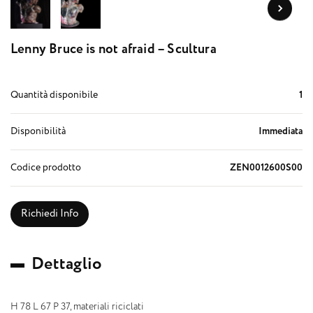
Lenny Bruce is not afraid – Scultura
Quantità disponibile
1
Disponibilità
Immediata
Codice prodotto
ZEN0012600S00
Richiedi Info
D
e
t
t
a
g
l
i
o
H 78 L 67 P 37, materiali riciclati