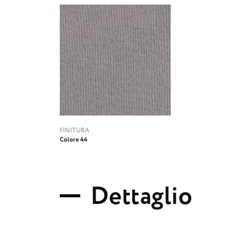
FINITURA
Colore 44
D
e
t
t
a
g
l
i
o