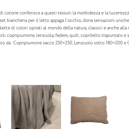
 di cotone conferisce a questi tessuti la morbidezza e la lucentezza
et biancheria per il letto appaga l’occhio, dona sensazioni uniche 
lette di colori ispirati al mondo della natura, classici e anche all
ili copripiumone, lenzuola, federe, quilt, copriletto trapuntato e 
o da: Copripiumone sacco 250×250, Lenzuolo sotto 180×200 e C