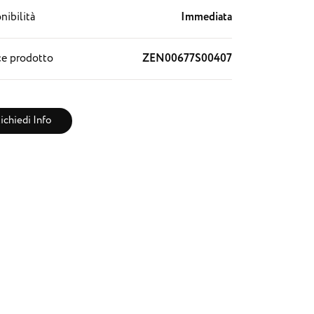
nibilità
Immediata
e prodotto
ZEN00677S00407
ichiedi Info