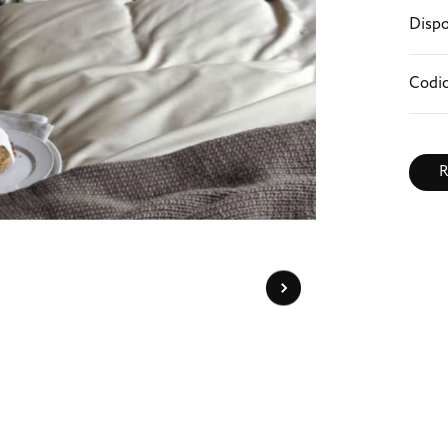
Dispo
Codic
R