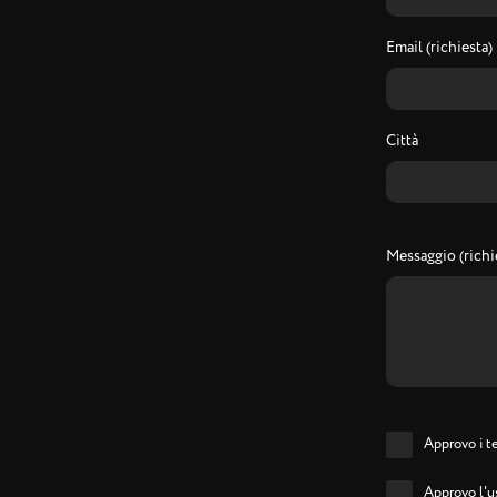
Email (richiesta)
Città
Messaggio (richi
Approvo i te
Approvo l'us