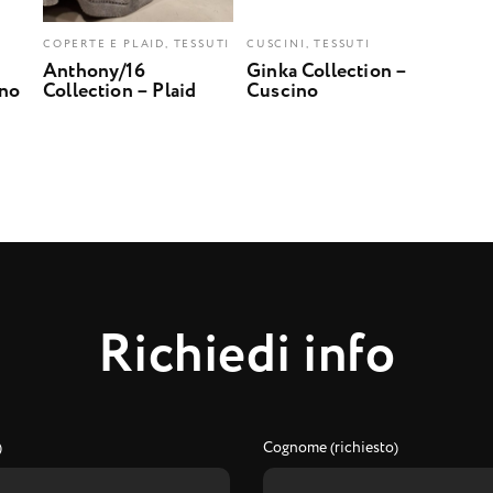
COPERTE E PLAID, TESSUTI
CUSCINI, TESSUTI
Anthony/16
Ginka Collection –
ino
Collection – Plaid
Cuscino
R
i
c
h
i
e
d
i
i
n
f
o
)
Cognome (richiesto)