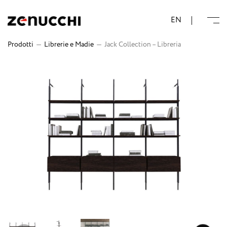
Zenucchi Design Code
EN
Prodotti
—
Librerie e Madie
—
Jack Collection – Libreria