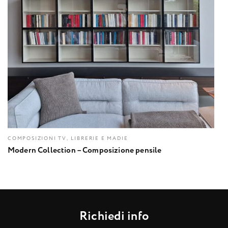
COMPOSIZIONI TV, LIBRERIE E MADIE
Modern Collection – Composizione pensile
R
i
c
h
i
e
d
i
i
n
f
o