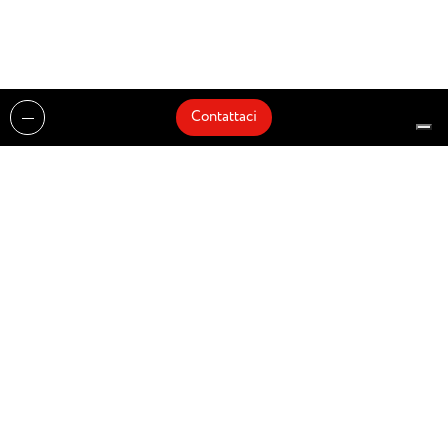
Contattaci
Realizzazioni
Cataloghi
Architetti e Interior Designer
Brands
Partnership
Artisti
Quick Delivery
Architetti
Chi siamo
News
Dove siamo
Contattaci
Prodotti
Design partner of
© Zenucchi Design Code – P.IVA 03527160166 –
Privacy Policy
–
Cookie Policy