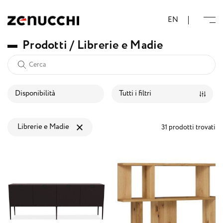
Zenucchi Design Code
EN
P
r
o
d
o
t
t
i
/
L
i
b
r
e
r
i
e
e
M
a
d
i
e
Disponibilità
Tutti i filtri
Librerie e Madie
31 prodotti trovati