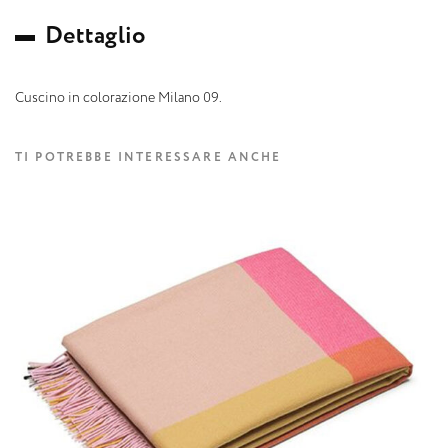
D
e
t
t
a
g
l
i
o
Cuscino in colorazione Milano 09.
TI POTREBBE INTERESSARE ANCHE