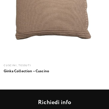
CUSCINI, TESSUTI
Ginka Collection – Cuscino
R
i
c
h
i
e
d
i
i
n
f
o