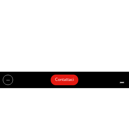
Contattaci
Realizzazioni
Cataloghi
Architetti e Interior Designer
Brands
Partnership
Artisti
Quick Delivery
Architetti
Chi siamo
News
Dove siamo
Contattaci
Prodotti