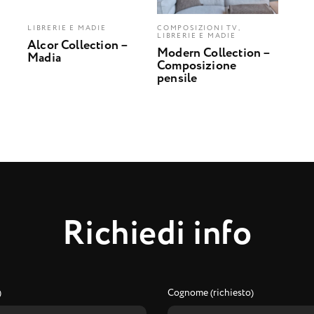
LIBRERIE E MADIE
COMPOSIZIONI TV,
LIBRERIE E MADIE
Alcor Collection –
Modern Collection –
Madia
Composizione
pensile
R
i
c
h
i
e
d
i
i
n
f
o
)
Cognome (richiesto)