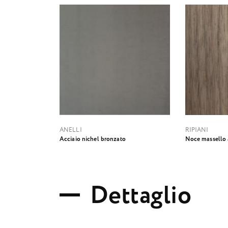
ANELLI
RIPIANI
Acciaio nichel bronzato
Noce massello
D
e
t
t
a
g
l
i
o