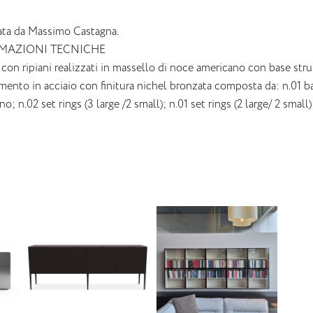
ata da Massimo Castagna.
MAZIONI TECNICHE
 con ripiani realizzati in massello di noce americano con base strut
mento in acciaio con finitura nichel bronzata composta da: n.01 b
o; n.02 set rings (3 large /2 small); n.01 set rings (2 large/ 2 small)