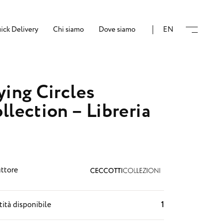
ick Delivery
Chi siamo
Dove siamo
EN
ying Circles
llection – Libreria
ttore
ità disponibile
1