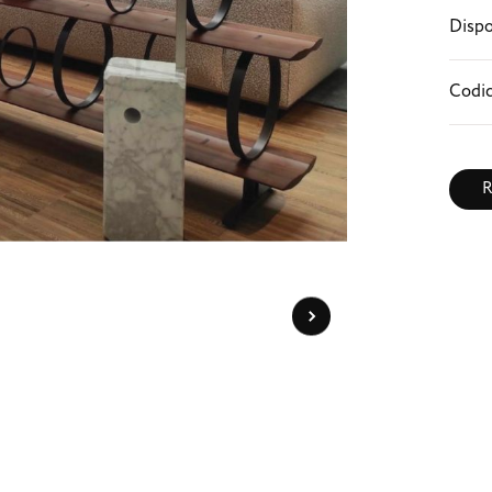
Dispo
Codic
R