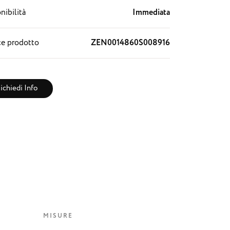
nibilità
Immediata
e prodotto
ZEN0014860S008916
ichiedi Info
MISURE