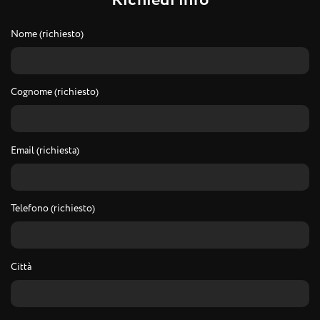
R
i
c
h
i
e
d
i
i
n
f
o
Nome (richiesto)
Cognome (richiesto)
Email (richiesta)
Telefono (richiesto)
Città