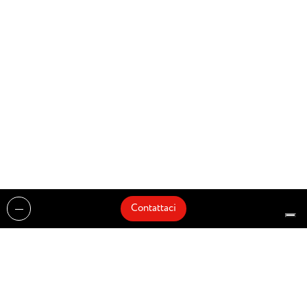
Contattaci
Realizzazioni
Cataloghi
Architetti e Interior Designer
Brands
Partnership
Artisti
Quick Delivery
Architetti
Chi siamo
News
Dove siamo
Contattaci