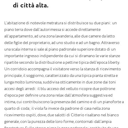
d
i
c
i
t
t
à
a
l
t
a
.
L’abitazione di notevole metratura si distribuisce su due piani: un
piano terra dove dall’autorimessa si accede direttamente
all’appartamento, ad una zona lavanderia, alle due camere da letto
delle figlie del proprietario, ad uno studio e ad un bagno. Attraverso
una scala interna si sale al piano padronale superiore dotato di un
importante ingresso indipendente da cui si diramano le varie stanze
ripartite secondo la distribuzione a pettine tipica dell’epoca liberty.
Un corridoio accompagna il visitatore verso la stanza di ricevimento
principale, il soggiorno, caratterizzato da una tipica pianta stretta e
lunga molto luminosa, suddivisa otticamente in due zone dai toni
accesi degli arredi: il blu acceso del velluto ricopre due poltrone
d’epoca per definire una zona relax dall’atmosfera suggestiva ed
intima, cui contribuiscono la presenza del camino e di un pianoforte a
quarto di coda; il viola fa invece da padrone di casa nella zona
ricevimento ospiti, dove, due salotti di Citterio risaltano nel bianco
generale, con la purezza delle loro forme, contornati dall’ampia