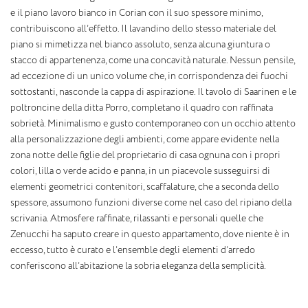
e il piano lavoro bianco in Corian con il suo spessore minimo,
contribuiscono all’effetto. Il lavandino dello stesso materiale del
piano si mimetizza nel bianco assoluto, senza alcuna giuntura o
stacco di appartenenza, come una concavità naturale. Nessun pensile,
ad eccezione di un unico volume che, in corrispondenza dei fuochi
sottostanti, nasconde la cappa di aspirazione. Il tavolo di Saarinen e le
poltroncine della ditta Porro, completano il quadro con raffinata
sobrietà. Minimalismo e gusto contemporaneo con un occhio attento
alla personalizzazione degli ambienti, come appare evidente nella
zona notte delle figlie del proprietario di casa ognuna con i propri
colori, lilla o verde acido e panna, in un piacevole susseguirsi di
elementi geometrici contenitori, scaffalature, che a seconda dello
spessore, assumono funzioni diverse come nel caso del ripiano della
scrivania. Atmosfere raffinate, rilassanti e personali quelle che
Zenucchi ha saputo creare in questo appartamento, dove niente è in
eccesso, tutto è curato e l’ensemble degli elementi d’arredo
conferiscono all’abitazione la sobria eleganza della semplicità.