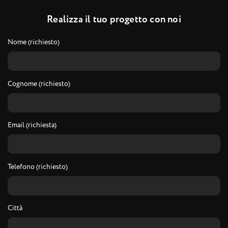
R
e
a
l
i
z
z
a
i
l
t
u
o
p
r
o
g
e
t
t
o
c
o
n
n
o
i
Nome (richiesto)
Cognome (richiesto)
Email (richiesta)
Telefono (richiesto)
Città