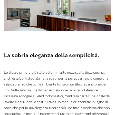
L
a
s
o
b
r
i
a
e
l
e
g
a
n
z
a
d
e
l
l
a
s
e
m
p
l
i
c
i
t
à
.
Lo stesso principio è stato determinante nella scelta della cucina ,
anch’essa Boffi studiata nella sua linearità per apparire più come una
sala da pranzo che come ambiente funzionale alla preparazione dei
cibi. Sulla sinistra una dispensa bianca cielo-terra, totalmente
incassata, accoglie gli elettrodomestici, mentre la parte funzionale del
lavello e dei fuochi è costituita da un mobile orizzontale in legno di
noce che, per la sua eleganza, ricorda più una madia moderna che non
una cucina: le maniglie nascoste nel taglio dei cassettoni orizzontali