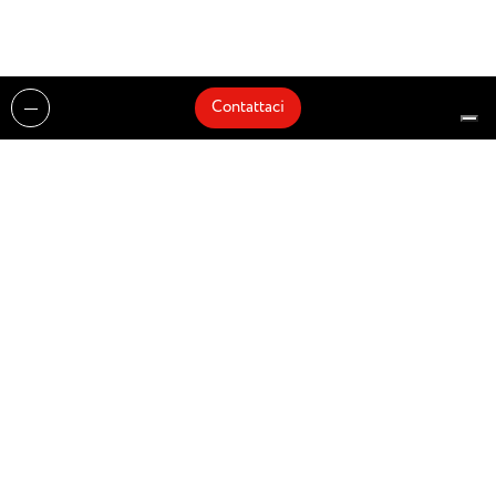
Contattaci
Realizzazioni
Cataloghi
Architetti e Interior Designer
Brands
Partnership
Artisti
Quick Delivery
Architetti
Chi siamo
News
Dove siamo
Contattaci
Prodotti
Design partner of
© Zenucchi Design Code – P.IVA 03527160166 –
Privacy Policy
–
Cookie Policy