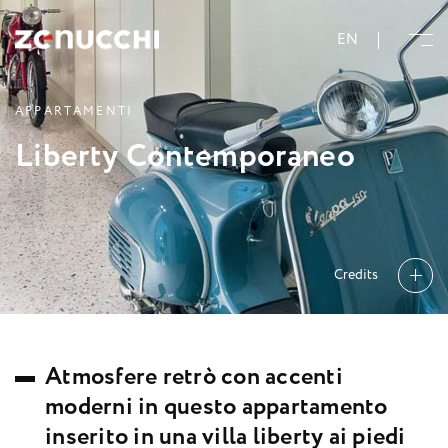
Zenucchi Design Code
EN
A
P
P
A
R
T
A
M
E
N
T
I
L
i
b
e
r
t
y
C
o
n
t
e
m
p
o
r
a
n
e
o
Credits
A
t
m
o
s
f
e
r
e
r
e
t
r
ò
c
o
n
a
c
c
e
n
t
i
m
o
d
e
r
n
i
i
n
q
u
e
s
t
o
a
p
p
a
r
t
a
m
e
n
t
o
i
n
s
e
r
i
t
o
i
n
u
n
a
v
i
l
l
a
l
i
b
e
r
t
y
a
i
p
i
e
d
i