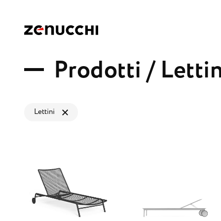
Zenucchi Design Code
P
r
o
d
o
t
t
i
/
L
e
t
t
i
Lettini