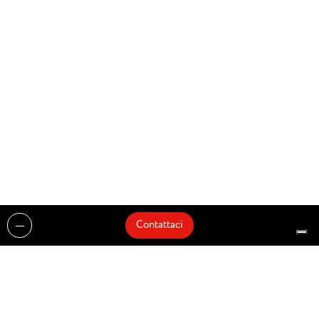
Contattaci
Realizzazioni
Cataloghi
Architetti e Interior Designer
Brands
Partnership
Artisti
Quick Delivery
Architetti
Chi siamo
News