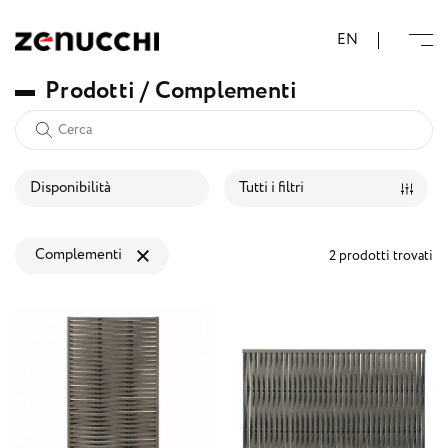
Zenucchi Design Code
EN
P
r
o
d
o
t
t
i
/
C
o
m
p
l
e
m
e
n
t
i
Disponibilità
Tutti i filtri
Complementi
2 prodotti trovati