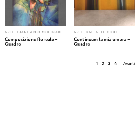
ARTE, GIANCARLO MOLINARI
ARTE, RAFFAELE CIOFFI
Composizione floreale –
Continuum la mia ombra –
Quadro
Quadro
1
2
3
4
Avanti