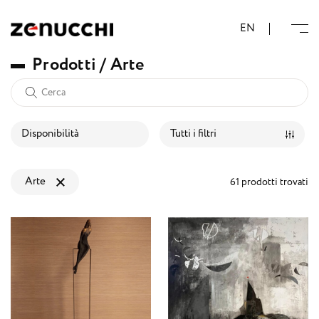
Zenucchi Design Code
EN
P
r
o
d
o
t
t
i
/
A
r
t
e
Disponibilità
Tutti i filtri
Arte
61 prodotti trovati