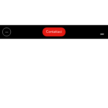
Contattaci
Realizzazioni
Cataloghi
Architetti e Interior Designer
Brands
Partnership
Artisti
Quick Delivery
Architetti
Chi siamo
News
Dove siamo
Contattaci
Prodotti
Design partner of
© Zenucchi Design Code – P.IVA 03527160166 –
Privacy Policy
–
Cookie Policy