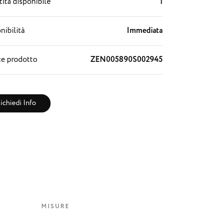
ità disponibile
1
nibilità
Immediata
e prodotto
ZEN005890S002945
ichiedi Info
MISURE