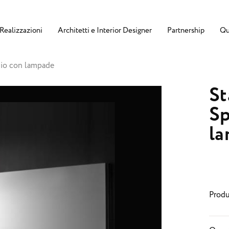
Realizzazioni
Architetti e Interior Designer
Partnership
Qu
hio con lampade
St
Sp
l
Produ