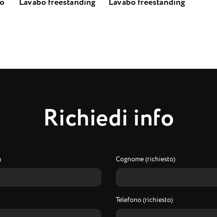
bo
Lavabo freestanding
Lavabo freestanding
R
i
c
h
i
e
d
i
i
n
f
o
)
Cognome (richiesto)
Telefono (richiesto)