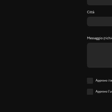
Città
Messaggio (richi
Approvo i te
Approvo l'us