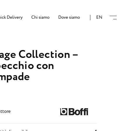
ick Delivery
Chi siamo
Dove siamo
EN
age Collection –
ecchio con
ampade
ttore