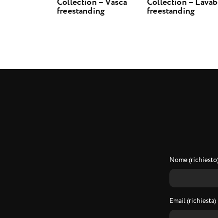
Collection – Vasca
Collection – Lava
freestanding
freestanding
Nome (richiesto
Email (richiesta)