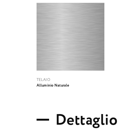
TELAIO
Alluminio Naturale
D
e
t
t
a
g
l
i
o