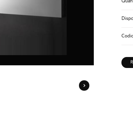
Quant
Dispo
Codic
R