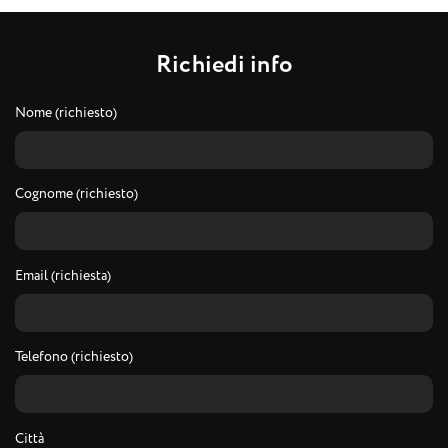
R
i
c
h
i
e
d
i
i
n
f
o
Nome (richiesto)
Cognome (richiesto)
Email (richiesta)
Telefono (richiesto)
Città