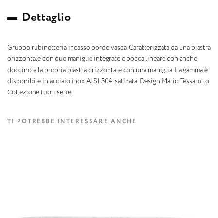
D
e
t
t
a
g
l
i
o
Gruppo rubinetteria incasso bordo vasca. Caratterizzata da una piastra
orizzontale con due maniglie integrate e bocca lineare con anche
doccino e la propria piastra orizzontale con una maniglia. La gamma è
disponibile in acciaio inox AISI 304, satinata. Design Mario Tessarollo.
Collezione fuori serie.
TI POTREBBE INTERESSARE ANCHE