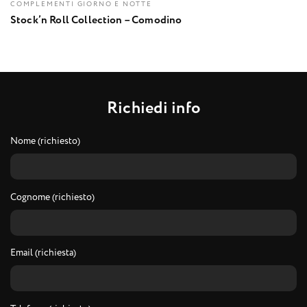
COMPLEMENTI GIORNO E NOTTE
Stock’n Roll Collection – Comodino
R
i
c
h
i
e
d
i
i
n
f
o
Nome (richiesto)
Cognome (richiesto)
Email (richiesta)