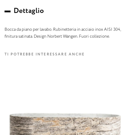
D
e
t
t
a
g
l
i
o
Bocca da piano per lavabo. Rubinetteria in acciaio inox AISI 304,
finitura satinata. Design Norbert Wangen. Fuori collezione.
TI POTREBBE INTERESSARE ANCHE