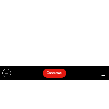
Contattaci
Realizzazioni
Cataloghi
Architetti e Interior Designer
Brands
Partnership
Artisti
Quick Delivery
Architetti
Chi siamo
News
Dove siamo
Contattaci