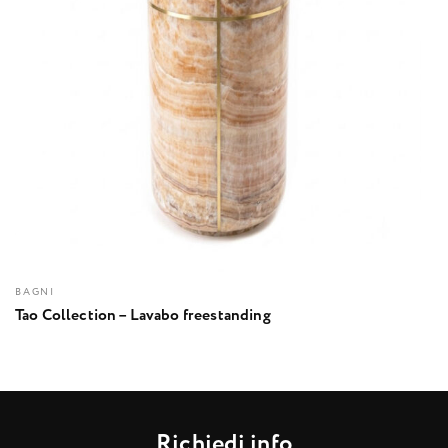
BAGNI
Tao Collection – Lavabo freestanding
R
i
c
h
i
e
d
i
i
n
f
o