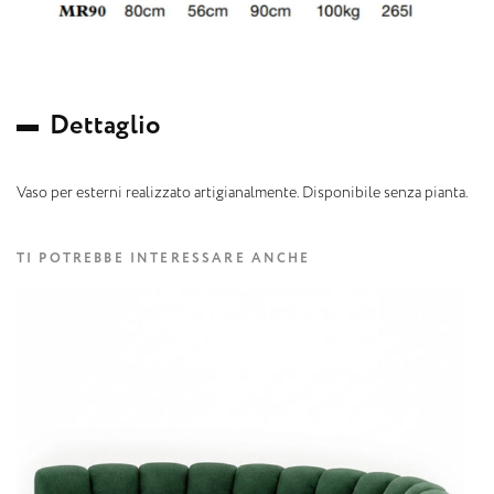
D
e
t
t
a
g
l
i
o
Vaso per esterni realizzato artigianalmente. Disponibile senza pianta.
TI POTREBBE INTERESSARE ANCHE