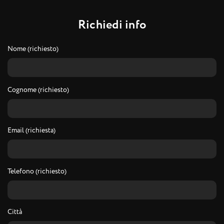
R
i
c
h
i
e
d
i
i
n
f
o
Nome (richiesto)
Cognome (richiesto)
Email (richiesta)
Telefono (richiesto)
Città