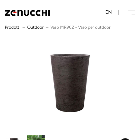
Zenucchi Design Code
EN
Prodotti
—
Outdoor
—
Vaso MR90Z – Vaso per outdoor