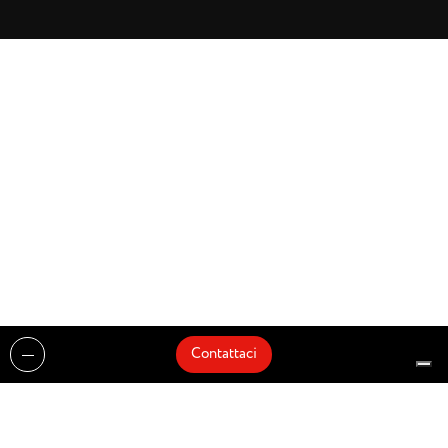
Contattaci
Realizzazioni
Cataloghi
Architetti e Interior Designer
Brands
Partnership
Artisti