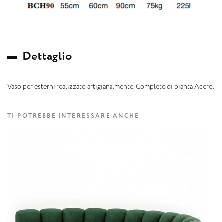
D
e
t
t
a
g
l
i
o
Vaso per esterni realizzato artigianalmente. Completo di pianta Acero.
TI POTREBBE INTERESSARE ANCHE