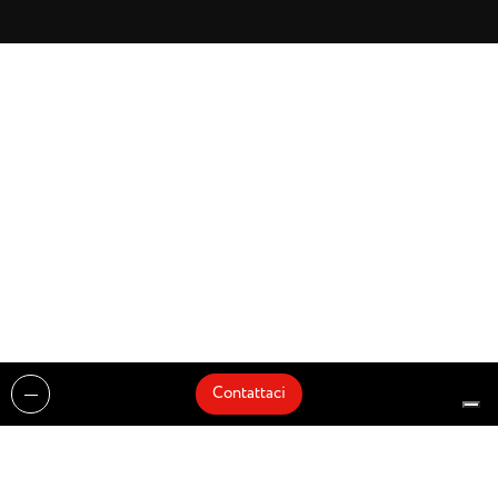
Contattaci
Realizzazioni
Cataloghi
Architetti e Interior Designer
Brands
Partnership
Artisti