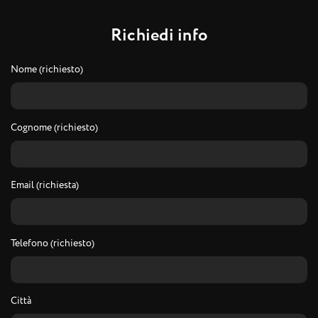
R
i
c
h
i
e
d
i
i
n
f
o
Nome (richiesto)
Cognome (richiesto)
Email (richiesta)
Telefono (richiesto)
Città