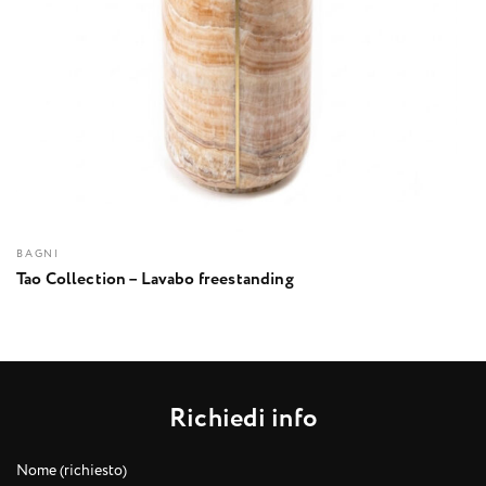
BAGNI
Tao Collection – Lavabo freestanding
R
i
c
h
i
e
d
i
i
n
f
o
Nome (richiesto)