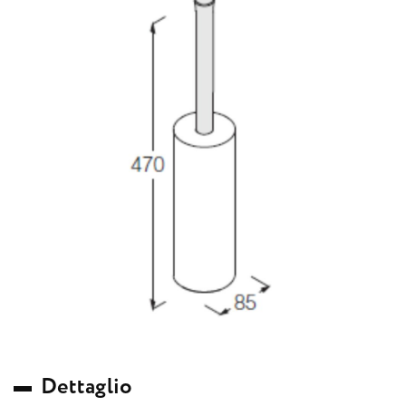
D
e
t
t
a
g
l
i
o