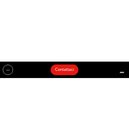
Contattaci
Realizzazioni
Cataloghi
Architetti e Interior Designer
Brands
Partnership
Artisti
Quick Delivery
Architetti
Chi siamo
News
Dove siamo
Contattaci
Prodotti
Design partner of