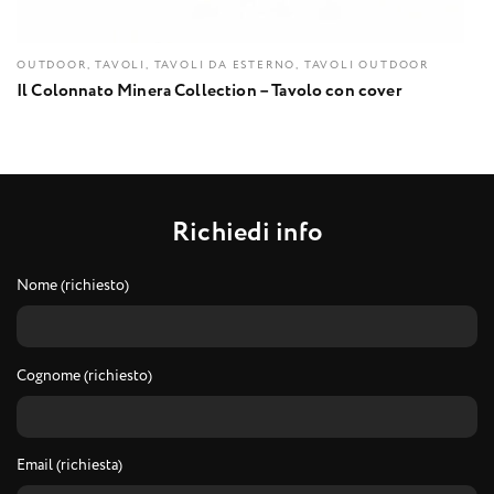
OUTDOOR, TAVOLI, TAVOLI DA ESTERNO, TAVOLI OUTDOOR
Il Colonnato Minera Collection – Tavolo con cover
R
i
c
h
i
e
d
i
i
n
f
o
Nome (richiesto)
Cognome (richiesto)
Email (richiesta)