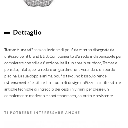
D
e
t
t
a
g
l
i
o
Tramae è una raffinata collezione di pouf da esterno disegnata da
unPizzo per il brand B&B. Complemento d’arredo indispensabile per
completare con stile e funzionalità il tuo spazio outdoor, Tramae è
pensato, infatti, per arredare un giardino, una veranda, o un bordo
piscina. La sua doppia anima, pouf o tavolino basso, lo rende
estremamente flessibile. Lo studio di design unPizzo ha utilizzato le
antiche tecniche di intreccio dei cesti in vimini per creare un
complemento moderno e contemporaneo, colorato e resistente.
TI POTREBBE INTERESSARE ANCHE