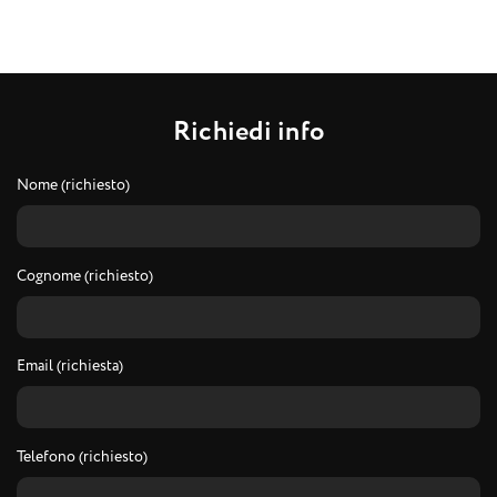
R
i
c
h
i
e
d
i
i
n
f
o
Nome (richiesto)
Cognome (richiesto)
Email (richiesta)
Telefono (richiesto)