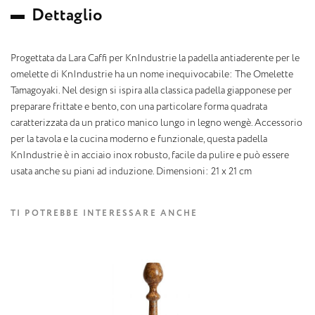
D
e
t
t
a
g
l
i
o
Progettata da Lara Caffi per KnIndustrie la padella antiaderente per le
omelette di KnIndustrie ha un nome inequivocabile: The Omelette
Tamagoyaki. Nel design si ispira alla classica padella giapponese per
preparare frittate e bento, con una particolare forma quadrata
caratterizzata da un pratico manico lungo in legno wengè. Accessorio
per la tavola e la cucina moderno e funzionale, questa padella
KnIndustrie è in acciaio inox robusto, facile da pulire e può essere
usata anche su piani ad induzione. Dimensioni: 21 x 21 cm
TI POTREBBE INTERESSARE ANCHE