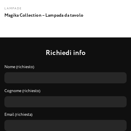
LAMPADE
Magika Collection – Lampada da tavolo
R
i
c
h
i
e
d
i
i
n
f
o
Nome (richiesto)
Cognome (richiesto)
Email (richiesta)