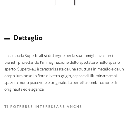
D
e
t
t
a
g
l
i
o
La lampada Superb-all si distingue per la sua somiglianza con i
pianeti, proiettando l’immaginazione dello spettatore nello spazio
aperto. Superb-all è caratterizzata da una struttura in metallo e da un
corpo luminoso in fibra di vetro grigio, capace di illuminare ampi
spazi in modo piacevole e originale. La perfetta combinazione di
originalità ed eleganza.
TI POTREBBE INTERESSARE ANCHE