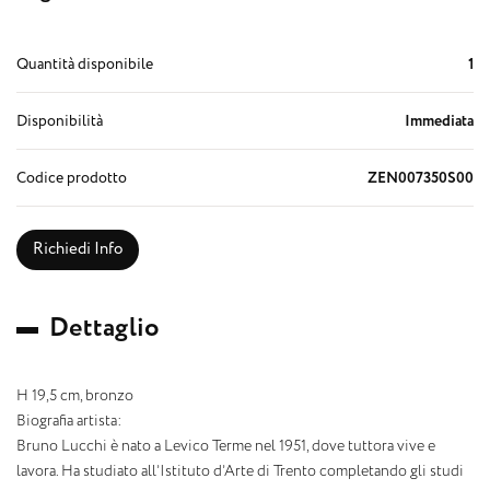
Quantità disponibile
1
Disponibilità
Immediata
Codice prodotto
ZEN007350S00
Richiedi Info
D
e
t
t
a
g
l
i
o
H 19,5 cm, bronzo
Biografia artista:
Bruno Lucchi è nato a Levico Terme nel 1951, dove tuttora vive e
lavora. Ha studiato all’Istituto d’Arte di Trento completando gli studi