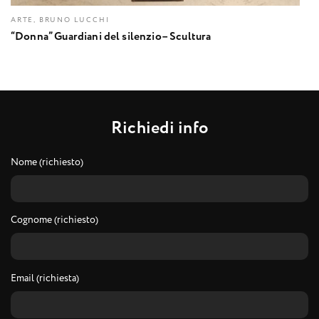
ARTE, BRUNO LUCCHI
“Donna” Guardiani del silenzio– Scultura
R
i
c
h
i
e
d
i
i
n
f
o
Nome (richiesto)
Cognome (richiesto)
Email (richiesta)