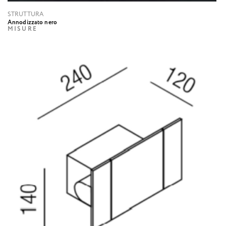
STRUTTURA
Annodizzato nero
MISURE