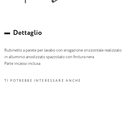
D
e
t
t
a
g
l
i
o
Rubinetto a parete per lavabo con erogazione orizzontale realizzato
in alluminio anodizzato spazzolato con finitura nera.
Parte incasso inclusa
TI POTREBBE INTERESSARE ANCHE