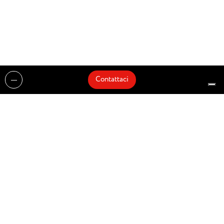
Contattaci
Realizzazioni
Cataloghi
Architetti e Interior Designer
Brands
Partnership
Artisti
Quick Delivery
Architetti
Chi siamo
News
Dove siamo
Contattaci
Prodotti
Design partner of
© Zenucchi Design Code – P.IVA 03527160166 –
Privacy Policy
–
Cookie Policy