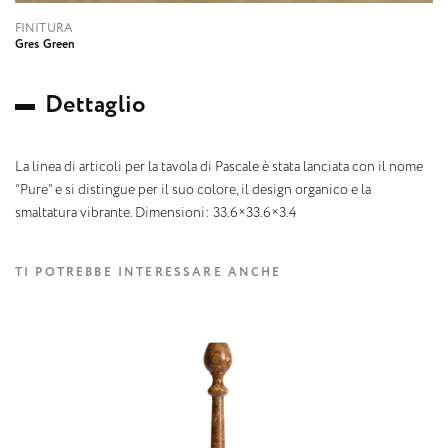
FINITURA
Gres Green
D
e
t
t
a
g
l
i
o
La linea di articoli per la tavola di Pascale è stata lanciata con il nome
“Pure” e si distingue per il suo colore, il design organico e la
smaltatura vibrante. Dimensioni: 33.6×33.6×3.4
TI POTREBBE INTERESSARE ANCHE