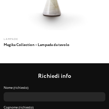
LAMPADE
Magika Collection – Lampada da tavolo
R
i
c
h
i
e
d
i
i
n
f
o
Nome (richiesto)
Cognome (richiesto)