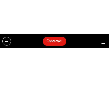
Contattaci
Realizzazioni
Cataloghi
Architetti e Interior Designer
Brands
Partnership
Artisti
Quick Delivery
Architetti
Chi siamo
News
Dove siamo
Contattaci
Prodotti
Design partner of
© Zenucchi Design Code – P.IVA 03527160166 –
Privacy Policy
–
Cookie Policy