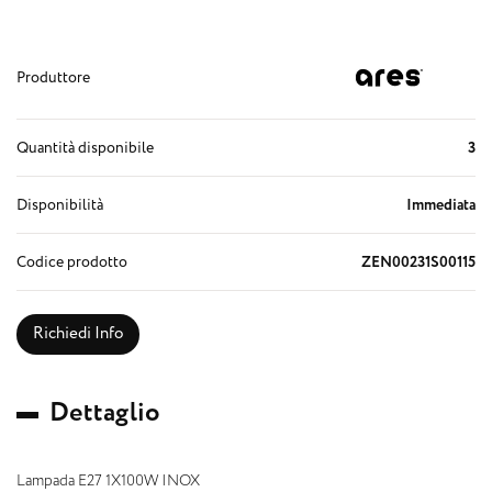
Produttore
Quantità disponibile
3
Disponibilità
Immediata
Codice prodotto
ZEN00231S00115
Richiedi Info
D
e
t
t
a
g
l
i
o
Lampada E27 1X100W INOX