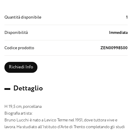
Quantità disponibile
1
Disponibilità
Immediata
Codice prodotto
ZEN00998S00
Richiedi Info
D
e
t
t
a
g
l
i
o
H 19,5 cm, porcellana
Biografia artista:
Bruno Lucchi è nato a Levico Terme nel 1951, dove tuttora vive e
lavora. Ha studiato all’Istituto d’Arte di Trento completando gli studi