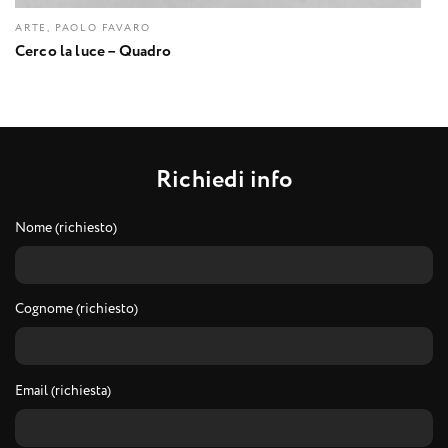
ARTE, PAOLO FAVARO
Cerco la luce – Quadro
R
i
c
h
i
e
d
i
i
n
f
o
Nome (richiesto)
Cognome (richiesto)
Email (richiesta)