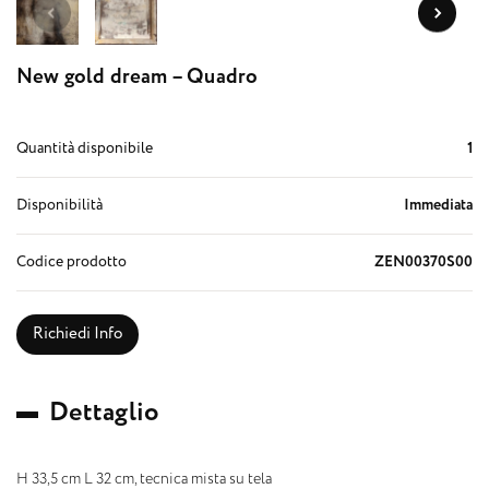
New gold dream – Quadro
Quantità disponibile
1
Disponibilità
Immediata
Codice prodotto
ZEN00370S00
Richiedi Info
D
e
t
t
a
g
l
i
o
H 33,5 cm L 32 cm, tecnica mista su tela