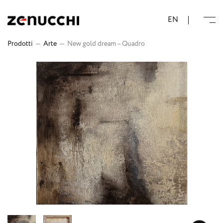
Zenucchi Design Code
EN
Prodotti
—
Arte
—
New gold dream – Quadro