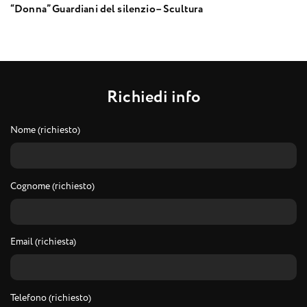
“Donna” Guardiani del silenzio– Scultura
R
i
c
h
i
e
d
i
i
n
f
o
Nome (richiesto)
Cognome (richiesto)
Email (richiesta)
Telefono (richiesto)