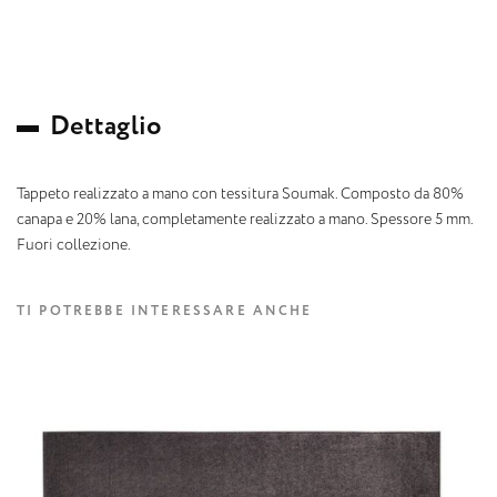
D
e
t
t
a
g
l
i
o
Tappeto realizzato a mano con tessitura Soumak. Composto da 80%
canapa e 20% lana, completamente realizzato a mano. Spessore 5 mm.
Fuori collezione.
TI POTREBBE INTERESSARE ANCHE