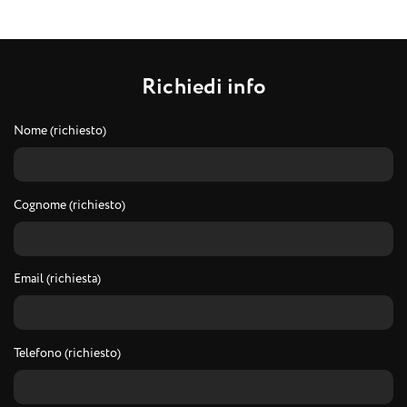
R
i
c
h
i
e
d
i
i
n
f
o
Nome (richiesto)
Cognome (richiesto)
Email (richiesta)
Telefono (richiesto)