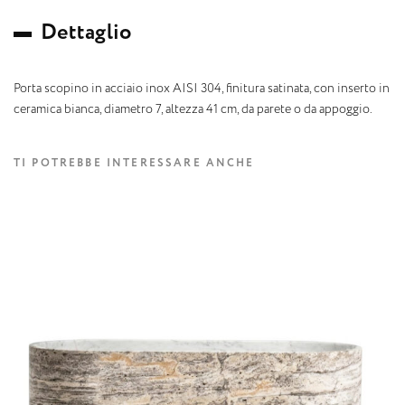
D
e
t
t
a
g
l
i
o
Porta scopino in acciaio inox AISI 304, finitura satinata, con inserto in
ceramica bianca, diametro 7, altezza 41 cm, da parete o da appoggio.
TI POTREBBE INTERESSARE ANCHE