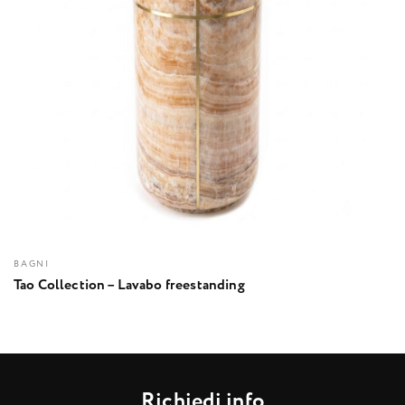
BAGNI
Tao Collection – Lavabo freestanding
R
i
c
h
i
e
d
i
i
n
f
o