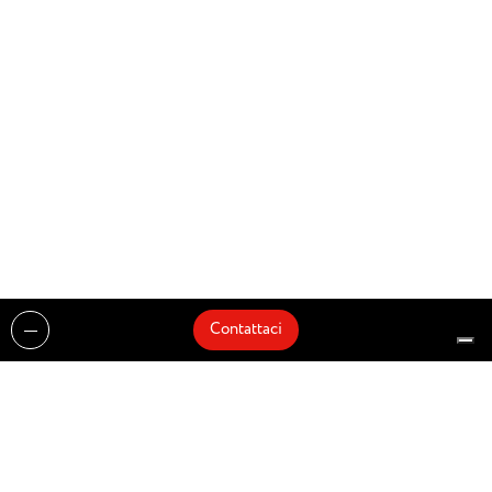
Contattaci
Realizzazioni
Cataloghi
Architetti e Interior Designer
Brands
Partnership
Artisti
Quick Delivery
Architetti
Chi siamo
News
Dove siamo
Contattaci