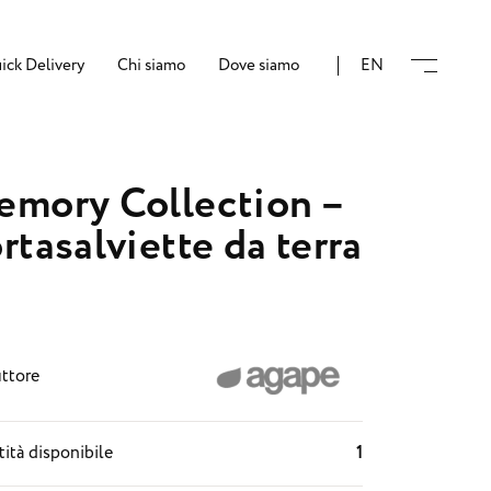
ick Delivery
Chi siamo
Dove siamo
EN
mory Collection –
rtasalviette da terra
ttore
ità disponibile
1