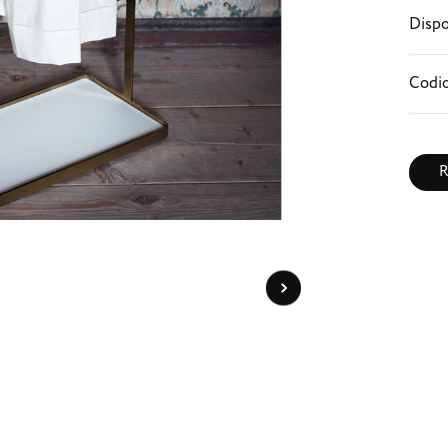
Dispo
Codic
R