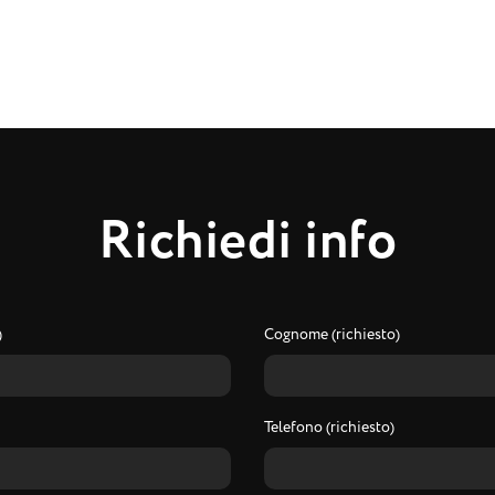
R
i
c
h
i
e
d
i
i
n
f
o
)
Cognome (richiesto)
Telefono (richiesto)