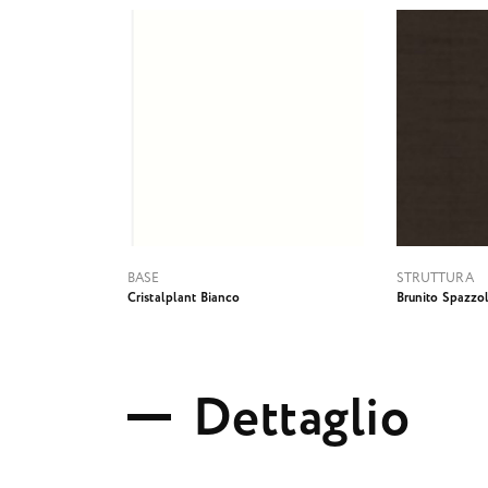
BASE
STRUTTURA
Cristalplant Bianco
Brunito Spazzo
D
e
t
t
a
g
l
i
o