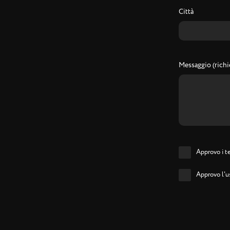
Città
Messaggio (richi
Approvo i te
Approvo l'us