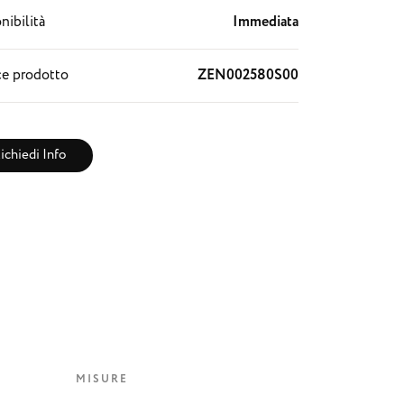
nibilità
Immediata
e prodotto
ZEN002580S00
ichiedi Info
MISURE