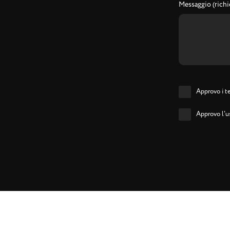
Messaggio (richi
Approvo i te
Approvo l'us