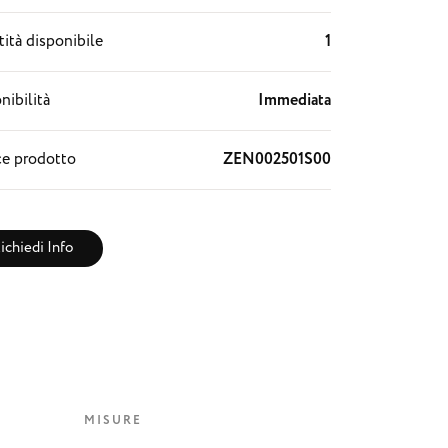
ità disponibile
1
nibilità
Immediata
e prodotto
ZEN002501S00
ichiedi Info
MISURE