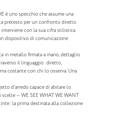
IDE è uno specchio che assume una
ta pretesto per un confronto diretto
terviene con la sua cifra stilistica
n un dispositivo di comunicazione
ta in metallo firmata a mano, dettaglio
raverso il linguaggio: diretto,
o ma costante con chi lo osserva. Una
tto d’arredo capace di abitare lo
 frasi scelte — WE SEE WHAT WE WANT
te: la prima destinata alla collezione