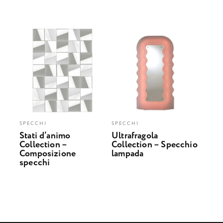
SPECCHI
SPECCHI
Stati d’animo
Ultrafragola
Collection –
Collection – Specchio
Composizione
lampada
specchi