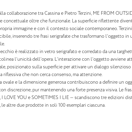
lla collaborazione tra Cassina e Pietro Terzini, ME FROM OUTS
e concettuale oltre che funzionale. La superficie riflettente diven
ropria immagine e con il contesto sociale contemporaneo. Terzini in
cibile, inserendo tre frasi serigrafate che trasformano l’oggetto i
le.
ecchio è realizzato in vetro serigrafato e corredato da una targhet
olinea l’unicità dell’opera. L’interazione con l’oggetto avviene att
ale, posizionato sulla superficie per attivare un dialogo silenzios
a riflessiva che non cerca consenso, ma attenzione.
a ovale e la dimensione generosa contribuiscono a definire un ogge
con discrezione, pur mantenendo una forte presenza visiva. Le
 I LOVE YOU e SOMETIMES I LIE — scandiscono tre edizioni distin
 le altre due prodotte in soli 100 esemplari ciascuna.