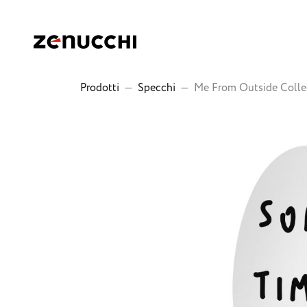
Zenucchi Design Code
Prodotti
—
Specchi
—
Me From Outside Coll