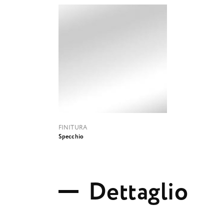
FINITURA
Specchio
D
e
t
t
a
g
l
i
o