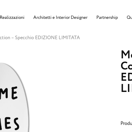
Realizzazioni
Architetti e Interior Designer
Partnership
Qu
ection – Specchio EDIZIONE LIMITATA
M
Co
E
L
Produ