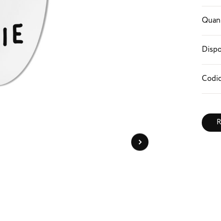
Quant
Dispo
Codic
R