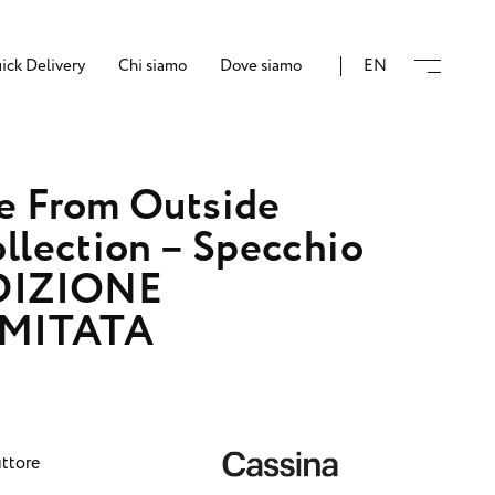
ick Delivery
Chi siamo
Dove siamo
EN
e From Outside
llection – Specchio
DIZIONE
IMITATA
ttore