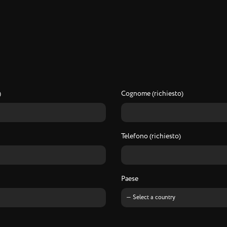
R
i
c
h
i
e
d
i
i
n
f
o
)
Cognome (richiesto)
Telefono (richiesto)
Paese