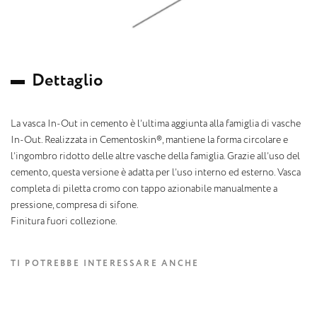
D
e
t
t
a
g
l
i
o
La vasca In-Out in cemento è l’ultima aggiunta alla famiglia di vasche
In-Out. Realizzata in Cementoskin®, mantiene la forma circolare e
l’ingombro ridotto delle altre vasche della famiglia. Grazie all’uso del
cemento, questa versione è adatta per l’uso interno ed esterno. Vasca
completa di piletta cromo con tappo azionabile manualmente a
pressione, compresa di sifone.
Finitura fuori collezione.
TI POTREBBE INTERESSARE ANCHE