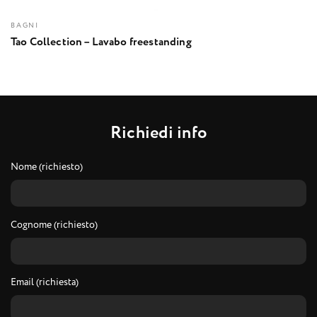
BAGNI
Tao Collection – Lavabo freestanding
R
i
c
h
i
e
d
i
i
n
f
o
Nome (richiesto)
Cognome (richiesto)
Email (richiesta)