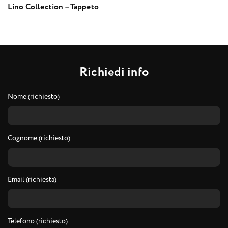
Lino Collection – Tappeto
R
i
c
h
i
e
d
i
i
n
f
o
Nome (richiesto)
Cognome (richiesto)
Email (richiesta)
Telefono (richiesto)